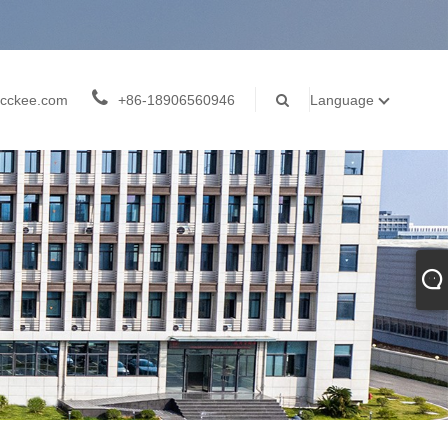
cckee.com
+86-18906560946
Language